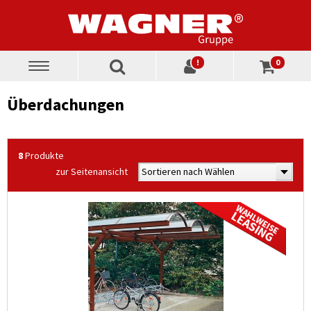
!
0
Toggle
navigation
Überdachungen
8
Produkte
zur Seitenansicht
Sortieren nach Wählen