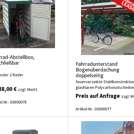
rrad-Abstellbox,
chließbar
Fahrradunterstand
Bogenüberdachung
doppelseitig
 oder 2 Räder
feuerverzinkte Stahlkonstruktio
glasklaren Polycarbonatscheibe
88,00 €
zzgl. MwSt.
Preis auf Anfrage
zzgl. M
el Nr.: 03800078
Artikel Nr.: 03800077