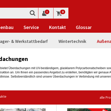
!
0
nenbau
Service
Kontakt
Glossar
ager- & Werkstattbedarf
Wintertechnik
Außena
dachungen
bietet Überdachungen mit UV-beständigem, glasklarem Polycarbonatscheiben sowi
truktion an. Um Ihnen ein passendes Angebot zu erstellen, benötigten wir genaue 
ältnisse. Selbstverständlich sind unsere Überdachungen in Verbindung mit unsere
ukte
alle Pr