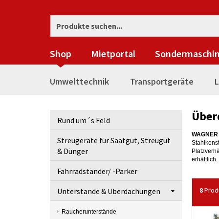
Shop
Mietportal
Sondermaschi
Umwelttechnik
Transportgeräte
L
Über
Rund um´s Feld
WAGNER
Streugeräte für Saatgut, Streugut
Stahlkons
& Dünger
Platzverh
erhältlich.
Fahrradständer/ -Parker
8
Prod
Unterstände & Überdachungen
Raucherunterstände