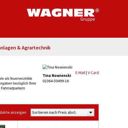
nlagen & Agrartechnik
E-Mail
|
V-Card
Tina Nowienski
e als feuerverzinkte
02364-50499-16
Angaben bezüglich Ihrer
n Fahrradparkern
odukte anzeigen
Sortieren nach Preis abst.