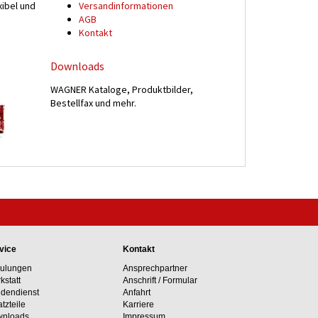
xibel und
Versand­informationen
n
AGB
Kontakt
Downloads
WAGNER Kataloge, Produktbilder,
Bestellfax und mehr.
vice
Kontakt
ulungen
Ansprechpartner
kstatt
Anschrift / Formular
dendienst
Anfahrt
atzteile
Karriere
nloads
Impressum