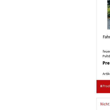
Fah
feue
Pult
Pre
Artik
8
Prod
Nicht 