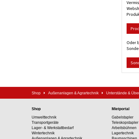
Vermis
Websho
Produk
Pro
Oder b
Sonder
Son
Shop
Außenanlagen & Agrartechnik
Unterstände & Üb
Shop
Mietportal
Umwelttechnik
Gabelstapler
Transportgeräte
Teleskopstapler
Lager- & Werkstattbedarf
Arbeitsbühnen
Wintertechnik
Lagertechnik
Außenanlagen & Agrartechnik
Baumaschinen