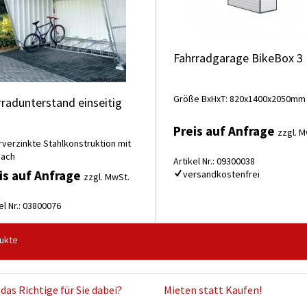
Fahrradgarage BikeBox 3
Größe BxHxT: 820x1400x2050mm
rradunterstand einseitig
Preis auf Anfrage
zzgl. M
rverzinkte Stahlkonstruktion mit
dach
Artikel Nr.: 09300038
is auf Anfrage
versandkostenfrei
zzgl. MwSt.
el Nr.: 03800076
ukte
das Richtige für Sie dabei?
Mieten statt Kaufen!