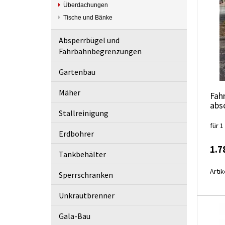
Überdachungen
Tische und Bänke
Absperrbügel und
Fahrbahnbegrenzungen
Gartenbau
Mäher
Fah
abs
Stallreinigung
für 1
Erdbohrer
1.7
Tankbehälter
Artik
Sperrschranken
Unkrautbrenner
Gala-Bau