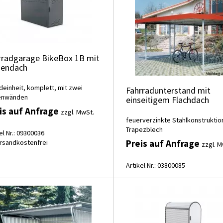
rradgarage BikeBox 1B mit
endach
deinheit, komplett, mit zwei
Fahrradunterstand mit
enwänden
einseitigem Flachdach
is auf Anfrage
zzgl. MwSt.
feuerverzinkte Stahlkonstruktio
Trapezblech
el Nr.: 09300036
Preis auf Anfrage
rsandkostenfrei
zzgl. M
Artikel Nr.: 03800085