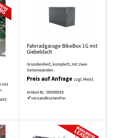
Fahrradgarage BikeBox 1G mit
Giebeldach
Grundeinheit, komplett, mit zwei
Seitenwänden
Preis auf Anfrage
zzgl. MwSt.
n mit
n
Artikel Nr.: 09300039
versandkostenfrei
wSt.