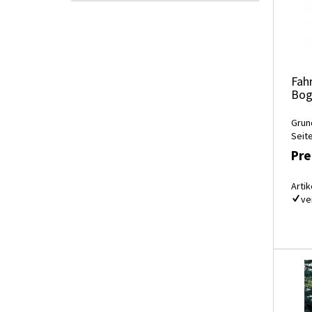
Fah
Bog
Grun
Seit
Pre
Artik
ve