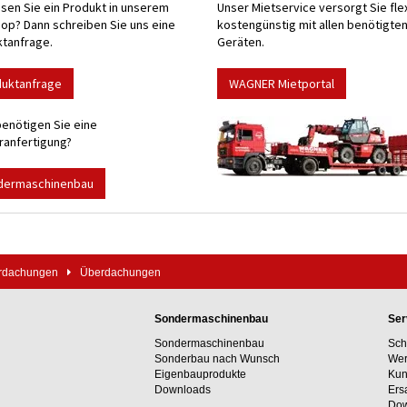
sen Sie ein Produkt in unserem
Unser Mietservice versorgt Sie fle
p? Dann schreiben Sie uns eine
kostengünstig mit allen benötigte
tanfrage.
Geräten.
duktanfrage
WAGNER Mietportal
enötigen Sie eine
anfertigung?
dermaschinenbau
erdachungen
Überdachungen
Sondermaschinenbau
Ser
Sondermaschinenbau
Sch
Sonderbau nach Wunsch
Wer
Eigenbauprodukte
Kun
Downloads
Ers
Dow