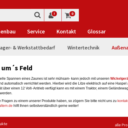
!
0
nenbau
Service
Kontakt
Glossar
ager- & Werkstattbedarf
Wintertechnik
Außena
 um´s Feld
lle Spannen eines Zaunes ist sehr mühsam- kann jedoch mit unseren
Wickelger
nd automatisch verrichtet werden. Hierbei wird die Litze elektrisch auf eine Haspel 
ät über einen 12 Volt- Antrieb verfügt kann es mit einem Traktor, einem Geländew
 werden.
e Fragen zu einem unserer Produkte haben, so zögern Sie bitte nicht uns zu
kontak
ltern.de
hilft Ihnen selbstverständlich gerne weiter!
ukte
alle Pr