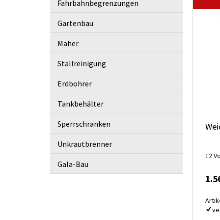
Fahrbahnbegrenzungen
Gartenbau
Mäher
Stallreinigung
Erdbohrer
Tankbehälter
Sperrschranken
Wei
Unkrautbrenner
12 V
Gala-Bau
1.5
Artik
ve