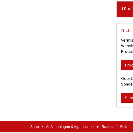
1
Prod
Nicht 
Vermis
Websho
Produk
Pro
Oder b
Sonder
Son
Shop
Außenanlagen & Agrartechnik
Rund um´s Feld