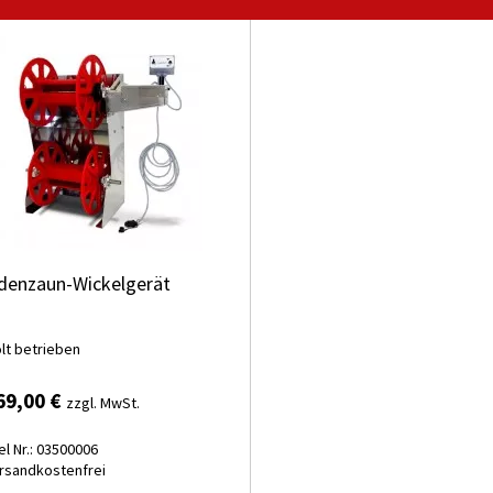
denzaun-Wickelgerät
olt betrieben
69,00 €
zzgl. MwSt.
el Nr.: 03500006
rsandkostenfrei