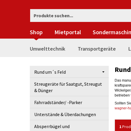
Shop
Mietportal
Sondermaschi
Umwelttechnik
Transportgeräte
L
Rund
Rund um´s Feld
Das manue
Streugeräte für Saatgut, Streugut
kraftspare
& Dünger
Wickelger
betrieben
Fahrradständer/ -Parker
Sollten Si
wagner-ha
Unterstände & Überdachungen
Absperrbügel und
1
Prod