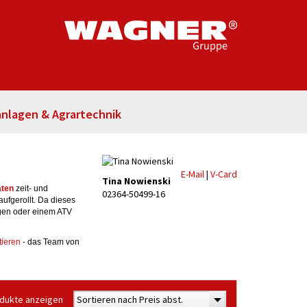
nlagen & Agrartechnik
E-Mail
|
V-Card
Tina Nowienski
äten
zeit- und
02364-50499-16
aufgerollt. Da dieses
agen oder einem ATV
tieren
- das Team von
odukte anzeigen
Sortieren nach Preis abst.